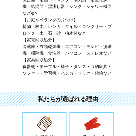
機・給湯器・湯沸し器・シンク・シャワー機器
など/p>
【お庭やベランダの片付け】
植物・枝木・レンガ・タイル・コンクリートブ
ロック・土・石・砂・植木鉢など
【家電回収処分】
冷蔵庫・衣類乾燥機・エアコン・テレビ・洗濯
機・掃除機・食洗器・パソコン・ステレオなど
【家具回収処分】
食器棚・テーブル・椅子・タンス・収納家具・
ソファー・学習机・ハンガーラック・靴箱など
私たちが選ばれる理由
安心安全の作業と経験・知識の豊富
買取できる