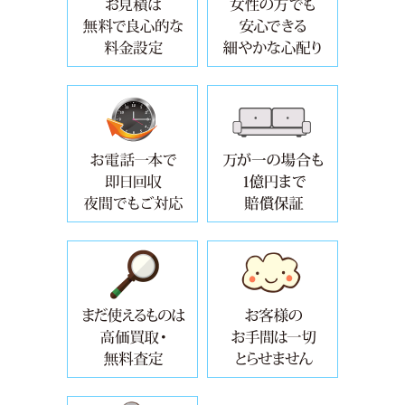
年中無休・面倒な手続き要らずで、
自治体では
設置場所からの撤去・取り外し・運
お引越しや
万が一の場合も5000万円まで賠償保