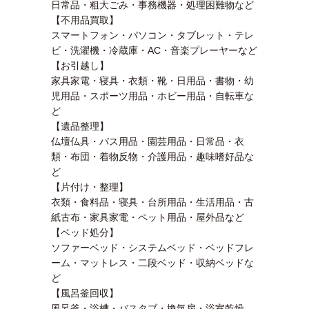
日常品・粗大ごみ・事務機器・処理困難物など
【不用品買取】
スマートフォン・パソコン・タブレット・テレ
ビ・洗濯機・冷蔵庫・AC・音楽プレーヤーなど
【お引越し】
家具家電・寝具・衣類・靴・日用品・書物・幼
児用品・スポーツ用品・ホビー用品・自転車な
ど
【遺品整理】
仏壇仏具・バス用品・園芸用品・日常品・衣
類・布団・着物反物・介護用品・趣味嗜好品な
ど
【片付け・整理】
衣類・食料品・寝具・台所用品・生活用品・古
紙古布・家具家電・ペット用品・屋外品など
【ベッド処分】
ソファーベッド・システムベッド・ベッドフレ
ーム・マットレス・二段ベッド・収納ベッドな
ど
【風呂釜回収】
風呂釜・浴槽・バスタブ・換気扇・浴室乾燥