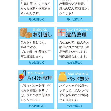
引越し等で、いらなく
AV機器など大歓迎。
なった家具や家電を回
思わぬ収入で笑顔にな
収いたします。
ることも！
急なお引越しにも、
真心込めて、故人のお
迅速に対応。
部屋のお片づけや、遺
プロの技でお荷物を丁
品整理をいたします。
寧に運搬します。
特殊清掃も承ります。
プライバシー厳守でど
パイプベッドや2段ベ
んなお部屋もお片づ
ッドなど、どんなベッ
け。プロの技で徹底的
ドでも迅速にご対応さ
にクリーンに。
せて頂きます。